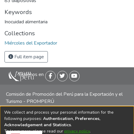
83 diapositivas
Keywords
Inocuidad alimentaria
Collections
Miércoles del Exportador
Full item page
Siguenos en
Comisión de Promoción del Perú para la Exportación y el
Turismo - PROMPERÚ
We collect and process your personal information for the
Central telefónica: (511) 616 7300 / 616 7400 Calle Uno
following purposes:
Authentication, Preferences,
Oeste 50, Edificio Mincetur, Pisos 13 y 14, San Isidro -
Acknowledgement and Statistics
.
Lima
To learn more, please read our
privacy policy
.