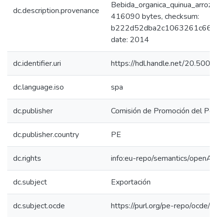
Bebida_organica_quinua_arroz_I
dc.description.provenance
416090 bytes, checksum:
b222d52dba2c1063261c66d19
date: 2014
dc.identifier.uri
https://hdl.handle.net/20.50
dc.language.iso
spa
dc.publisher
Comisión de Promoción del Perú
dc.publisher.country
PE
dc.rights
info:eu-repo/semantics/openAc
dc.subject
Exportación
dc.subject.ocde
https://purl.org/pe-repo/ocde/