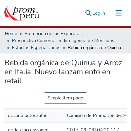
(current)
Log In
Communities & Collections
Home
Promoción de las Exportaciones
All of DSpace
Prospectiva Comercial
Inteligencia de Mercados
Estudios Especializados
Bebida orgánica de Quinua y Arroz en Italia: Nuevo lanzamiento en retail
Statistics
Estadísticas Externas
Bebida orgánica de Quinua y Arroz
en Italia: Nuevo lanzamiento en
retail
Simple item page
dc.contributor.author
Comisión de Promoción del Perú
dc.date.accessioned
2017-09-03T04:20:11Z