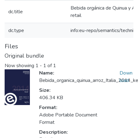
Bebida orgánica de Quinua y Arr
dc.title
retail
dc.type
info:eu-repo/semantics/techni
Files
Original bundle
Now showing
1 - 1 of 1
Name:
Down
Bebida_organica_quinua_arroz_Italia_2014_ke
load
Size:
406.34 KB
Format:
Adobe Portable Document
Format
Description: