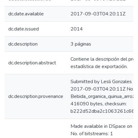
dc.date.available
2017-09-03T04:20:11Z
dc.date.issued
2014
dc.description
3 páginas
Contiene la descripción del pro
dc.description.abstract
estadística de exportación.
Submitted by Lesli Gonzales (
2017-09-03T04:20:11Z No. of 
dc.description.provenance
Bebida_organica_quinua_arroz_I
416090 bytes, checksum:
b222d52dba2c1063261c66d
Made available in DSpace on
No. of bitstreams: 1