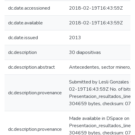
dc.date.accessioned
2018-02-19T16:43:59Z
dc.date.available
2018-02-19T16:43:59Z
dc.date.issued
2013
dc.description
30 diapositivas
dc.description.abstract
Antecedentes, sector minero, e
Submitted by Lesli Gonzales C
02-19T16:43:59Z No. of bitst
dc.description.provenance
Presentacion_resultados_linea
304659 bytes, checksum: 0
Made available in DSpace on 
Presentacion_resultados_linea
dc.description.provenance
304659 bytes, checksum: 07