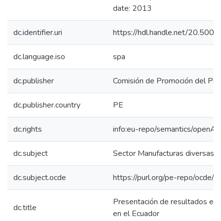
date: 2013
dc.identifier.uri
https://hdl.handle.net/20.50
dc.language.iso
spa
dc.publisher
Comisión de Promoción del Perú
dc.publisher.country
PE
dc.rights
info:eu-repo/semantics/openAc
dc.subject
Sector Manufacturas diversas
dc.subject.ocde
https://purl.org/pe-repo/ocde/
Presentación de resultados estu
dc.title
en el Ecuador