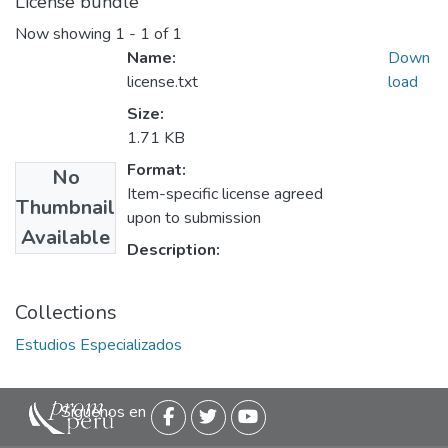
License bundle
Now showing
1 - 1 of 1
Name:
Down
license.txt
load
Size:
1.71 KB
Format:
No
Item-specific license agreed
Thumbnail
upon to submission
Available
Description:
Collections
Estudios Especializados
Siguenos en