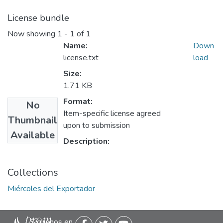
License bundle
Now showing
1 - 1 of 1
Name:
Down
license.txt
load
Size:
1.71 KB
Format:
No
Item-specific license agreed
Thumbnail
upon to submission
Available
Description:
Collections
Miércoles del Exportador
Siguenos en