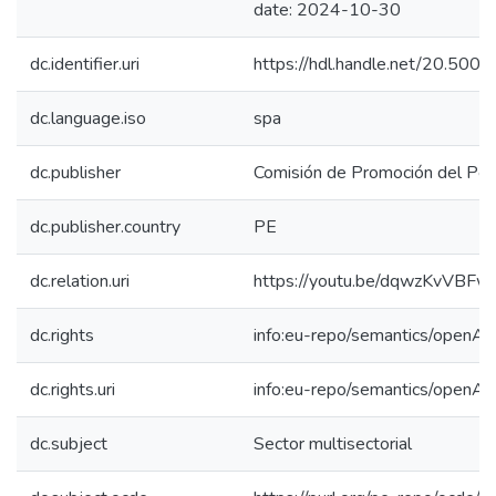
date: 2024-10-30
dc.identifier.uri
https://hdl.handle.net/20.50
dc.language.iso
spa
dc.publisher
Comisión de Promoción del Perú
dc.publisher.country
PE
dc.relation.uri
https://youtu.be/dqwzKvVBFw
dc.rights
info:eu-repo/semantics/openAc
dc.rights.uri
info:eu-repo/semantics/openAc
dc.subject
Sector multisectorial