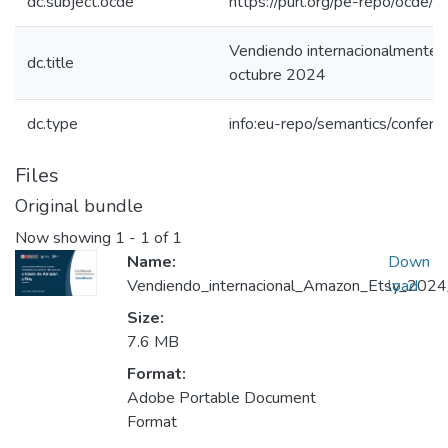
dc.subject.ocde
https://purl.org/pe-repo/ocde/
Vendiendo internacionalmente 
dc.title
octubre 2024
dc.type
info:eu-repo/semantics/confer
Files
Original bundle
Now showing
1 - 1 of 1
Name:
Down
Vendiendo_internacional_Amazon_Etsy_2024_
load
Size:
7.6 MB
Format:
Adobe Portable Document
Format