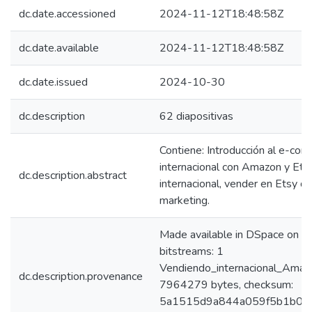
dc.date.accessioned
2024-11-12T18:48:58Z
dc.date.available
2024-11-12T18:48:58Z
dc.date.issued
2024-10-30
dc.description
62 diapositivas
Contiene: Introducción al e-co
internacional con Amazon y Et
dc.description.abstract
internacional, vender en Etsy d
marketing.
Made available in DSpace on 
bitstreams: 1
Vendiendo_internacional_Amaz
dc.description.provenance
7964279 bytes, checksum:
5a1515d9a844a059f5b1b0429