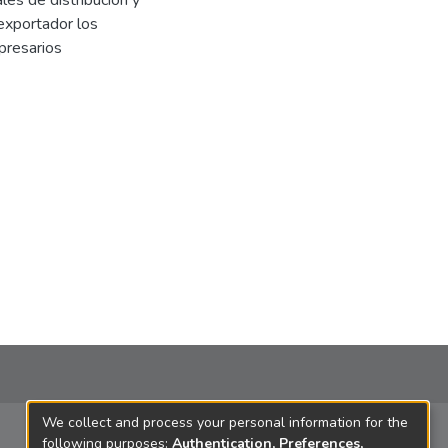
les de distribución y
 exportador los
presarios
We collect and process your personal information for the
following purposes:
Authentication, Preferences,