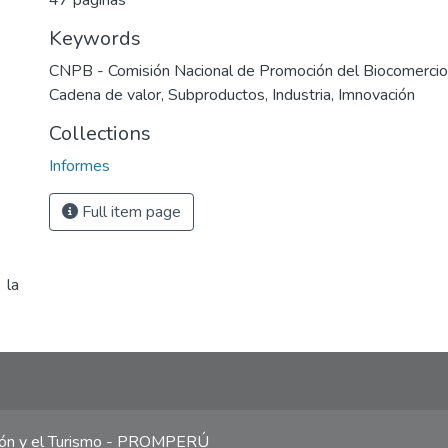
47 páginas
Keywords
CNPB - Comisión Nacional de Promoción del Biocomercio
Cadena de valor
,
Subproductos
,
Industria
,
Imnovación
Collections
Informes
Full item page
 la
ción y el Turismo - PROMPERÚ