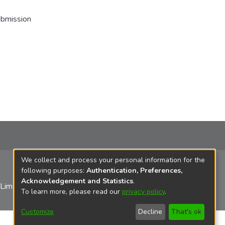
ubmission
We collect and process your personal information for the
following purposes:
Authentication, Preferences,
Acknowledgement and Statistics
.
 Lima
To learn more, please read our
privacy policy
.
Customize
Decline
That's ok