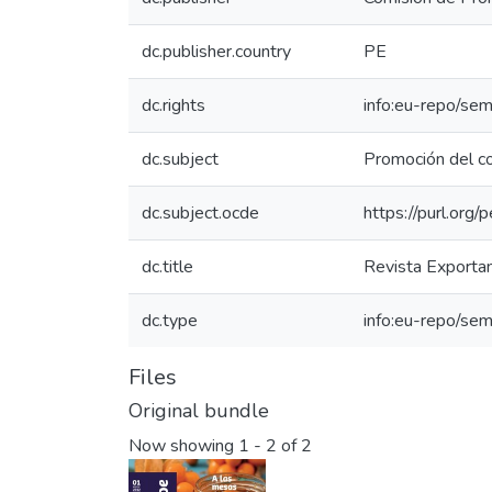
dc.publisher.country
PE
dc.rights
info:eu-repo/se
dc.subject
Promoción del c
dc.subject.ocde
https://purl.org
dc.title
Revista Exporta
dc.type
info:eu-repo/sem
Files
Original bundle
Now showing
1 - 2 of 2