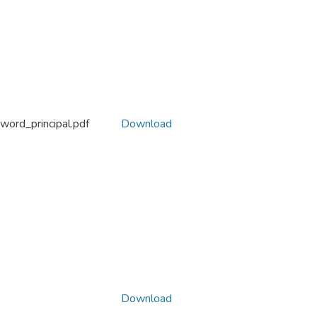
ord_principal.pdf
Download
Download