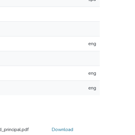
eng
eng
eng
principal.pdf
Download