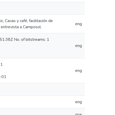
 Cacao y café, facilitación de
eng
y entrevista a Camposol.
1:38Z No. of bitstreams: 1
:
eng
 1
:
eng
-01
eng
spa