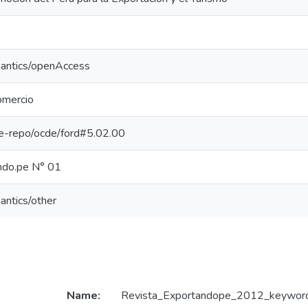
mantics/openAccess
omercio
/pe-repo/ocde/ford#5.02.00
ndo.pe N° 01
antics/other
Name:
Revista_Exportandope_2012_keyword_