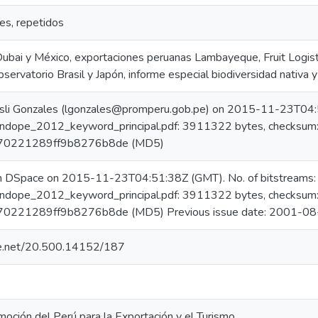
les, repetidos
ubai y México, exportaciones peruanas Lambayeque, Fruit Logistic,
servatorio Brasil y Japón, informe especial biodiversidad nativa 
sli Gonzales (lgonzales@promperu.gob.pe) on 2015-11-23T04:5
ndope_2012_keyword_principal.pdf: 3911322 bytes, checksum
70221289ff9b8276b8de (MD5)
in DSpace on 2015-11-23T04:51:38Z (GMT). No. of bitstreams:
ndope_2012_keyword_principal.pdf: 3911322 bytes, checksum
0221289ff9b8276b8de (MD5) Previous issue date: 2001-08
dle.net/20.500.14152/187
oción del Perú para la Exportación y el Turismo