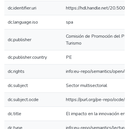
dc.identifier.uri
https://hdl.handle.net/20.50
dc.language.iso
spa
Comisión de Promoción del Perú
dc.publisher
Turismo
dc.publisher.country
PE
dc.rights
info:eu-repo/semantics/openAc
dc.subject
Sector multisectorial
dc.subject.ocde
https://purl.org/pe-repo/ocde/
dc.title
El impacto en la innovación en
dc.type
info:eu-repo/semantics/lecture