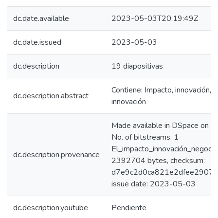
dc.date.available
2023-05-03T20:19:49Z
dc.date.issued
2023-05-03
dc.description
19 diapositivas
Contiene: Impacto, innovación, t
dc.description.abstract
innovación
Made available in DSpace on
No. of bitstreams: 1
El_impacto_innovación_negocio
dc.description.provenance
2392704 bytes, checksum:
d7e9c2d0ca821e2dfee29074c
issue date: 2023-05-03
dc.description.youtube
Pendiente