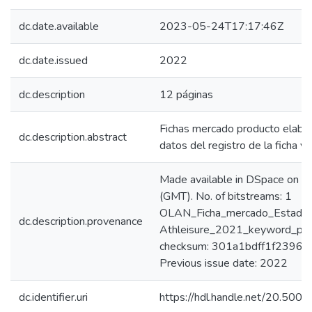
dc.date.available
2023-05-24T17:17:46Z
dc.date.issued
2022
dc.description
12 páginas
Fichas mercado producto elabor
dc.description.abstract
datos del registro de la ficha 
Made available in DSpace on
(GMT). No. of bitstreams: 1
OLAN_Ficha_mercado_Estados
dc.description.provenance
Athleisure_2021_keyword_prin
checksum: 301a1bdff1f2396
Previous issue date: 2022
dc.identifier.uri
https://hdl.handle.net/20.50