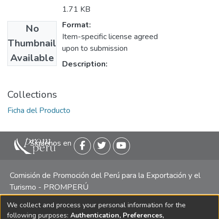
1.71 KB
Format:
No
Item-specific license agreed
Thumbnail
upon to submission
Available
Description:
Collections
Ficha del Producto
Siguenos en
Comisión de Promoción del Perú para la Exportación y el
Turismo - PROMPERÚ
We collect and process your personal information for the
Central telefónica: (511) 616 7300 / 616 7400 Calle Uno
following purposes:
Authentication, Preferences,
Oeste 50, Edificio Mincetur, Pisos 13 y 14, San Isidro -