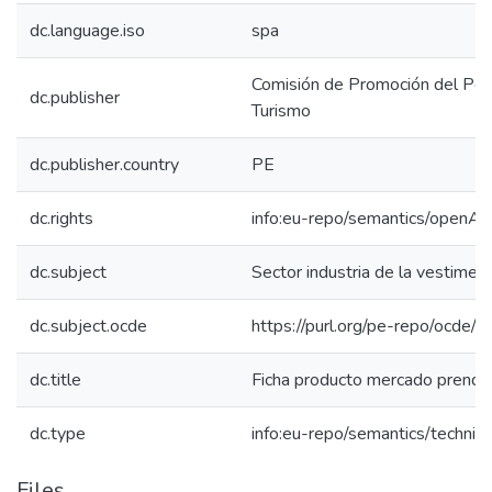
dc.language.iso
spa
Comisión de Promoción del Perú
dc.publisher
Turismo
dc.publisher.country
PE
dc.rights
info:eu-repo/semantics/openAc
dc.subject
Sector industria de la vestimen
dc.subject.ocde
https://purl.org/pe-repo/ocde/
dc.title
Ficha producto mercado prenda
dc.type
info:eu-repo/semantics/techni
Files