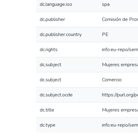
dc.language.iso
spa
dc.publisher
Comisión de Prom
dc.publisher.country
PE
dc.rights
info:eu-repo/se
dc.subject
Mujeres empresa
dc.subject
Comercio
dc.subject.ocde
https://purl.org
dc.title
Mujeres empresar
dc.type
info:eu-repo/sem