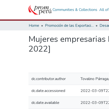
Communities & Collections
All o
Home
Promoción de las Exportaciones
Desar
Mujeres empresarias L
2022]
dc.contributor.author
Tovalino Párraga
dc.date.accessioned
2022-03-09T22
dc.date.available
2022-03-09T22