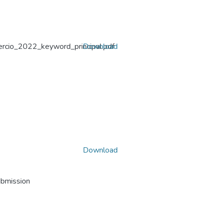
ercio_2022_keyword_principal.pdf
Download
Download
ubmission