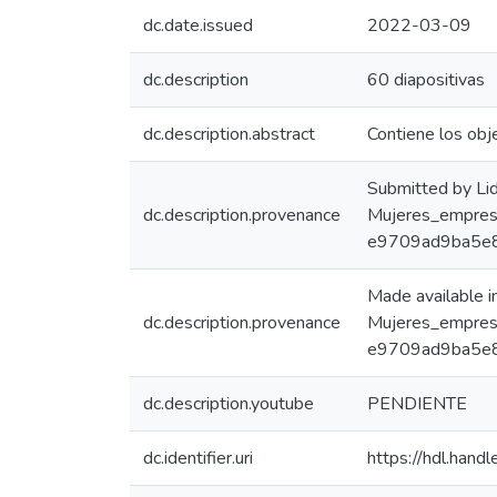
dc.date.issued
2022-03-09
dc.description
60 diapositivas
dc.description.abstract
Contiene los obj
Submitted by Li
dc.description.provenance
Mujeres_empresa
e9709ad9ba5e
Made available 
dc.description.provenance
Mujeres_empresa
e9709ad9ba5e8
dc.description.youtube
PENDIENTE
dc.identifier.uri
https://hdl.han