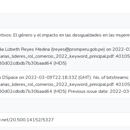
etivos: El género y el impacto en las desigualdades en las mujer
dia Lizbeth Reyes Medina (lreyes@promperu.gob.pe) on 2022-0
rias_lideres_rol_comercio_2022_keyword_principal.pdf: 40105
80d02cdbdb7b30baad64 (MD5)
in DSpace on 2022-03-09T22:18:33Z (GMT). No. of bitstreams:
rias_lideres_rol_comercio_2022_keyword_principal.pdf: 40105
0d02cdbdb7b30baad64 (MD5) Previous issue date: 2022-03
dle.net/20.500.14152/5327