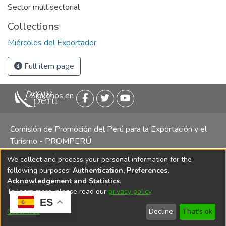
Sector multisectorial
Collections
Miércoles del Exportador
Full item page
Siguenos en
Comisión de Promoción del Perú para la Exportación y el
Turismo - PROMPERÚ
We collect and process your personal information for the
Central telefónica: (511) 616 7300 / 616 7400 Calle Uno
following purposes:
Authentication, Preferences,
Oeste 50, Edificio Mincetur, Pisos 13 y 14, San Isidro -
Acknowledgement and Statistics
.
Lima
To learn more, please read our
privacy policy
.
ES
Customize
Decline
That's ok
Copyright 2025 PROMPERÚ