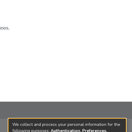
icios
,
We collect and process your personal information for the
following purposes:
Authentication, Preferences,