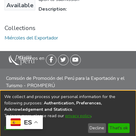
Available
Description:
Collections
Miércoles del Exportador
Siguenos en
Comisión de Promoción del Perú para la Exportación y el
Turismo - PROMPERÚ
We collect and process your personal information for the
Central telefónica: (511) 616 7300 / 616 7400 Calle Uno
following purposes:
Authentication, Preferences,
Oeste 50, Edificio Mincetur, Pisos 13 y 14, San Isidro -
Acknowledgement and Statistics
.
Lima
To learn more, please read our
privacy policy
.
ES
Customize
Decline
That's ok
Copyright 2025 PROMPERÚ