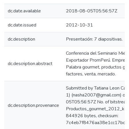
dc.date.available
2018-08-05T05:56:57Z
dc.date.issued
2012-10-31
dc.description
Presentación: 7 diapositivas.
Conferencia del Seminario Miér
Exportador PromPerú. Empresa: 
dc.description.abstract
Palabra gourmet, productos go
factores, venta, mercado.
Submitted by Tatiana Leon Carr
1) (nasha2007@gmail.com) on
05T05:56:57Z No. of bitstream
dc.description.provenance
Productos_gourmet_2012_keywo
844926 bytes, checksum:
7c4eb7f8476aa38e1cc17bcc