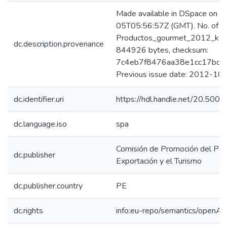
Made available in DSpace on 
05T05:56:57Z (GMT). No. of bi
Productos_gourmet_2012_keywo
dc.description.provenance
844926 bytes, checksum:
7c4eb7f8476aa38e1cc17bcc
Previous issue date: 2012-10
dc.identifier.uri
https://hdl.handle.net/20.50
dc.language.iso
spa
Comisión de Promoción del Perú
dc.publisher
Exportación y el Turismo
dc.publisher.country
PE
dc.rights
info:eu-repo/semantics/openAc