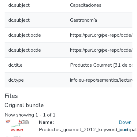
dc.subject
Capacitaciones
dc.subject
Gastronomía
dc.subject.ocde
https://purl.org/pe-repo/ocde/
dc.subject.ocde
https://purl.org/pe-repo/ocde/
dc.title
Productos Gourmet [31 de oct
dc.type
info:eu-repo/semantics/lecture
Files
Original bundle
Now showing
1 - 1 of 1
Name:
Down
Productos_gourmet_2012_keyword_principal
load