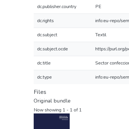
dc.publisher.country
PE
dc.rights
info:eu-repo/se
dc.subject
Textil
dc.subject.ocde
https://purl.org
dc.title
Sector confeccio
dc.type
info:eu-repo/sem
Files
Original bundle
Now showing
1 - 1 of 1