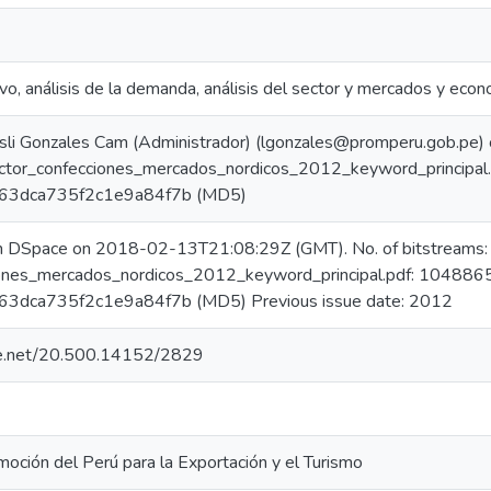
o, análisis de la demanda, análisis del sector y mercados y eco
sli Gonzales Cam (Administrador) (lgonzales@promperu.gob.pe
ector_confecciones_mercados_nordicos_2012_keyword_principal
3dca735f2c1e9a84f7b (MD5)
in DSpace on 2018-02-13T21:08:29Z (GMT). No. of bitstreams:
ones_mercados_nordicos_2012_keyword_principal.pdf: 1048865
dca735f2c1e9a84f7b (MD5) Previous issue date: 2012
dle.net/20.500.14152/2829
oción del Perú para la Exportación y el Turismo