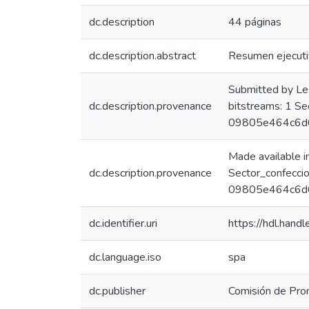
dc.description
44 páginas
dc.description.abstract
Resumen ejecutiv
Submitted by Le
dc.description.provenance
bitstreams: 1 S
09805e464c6d6
Made available 
dc.description.provenance
Sector_confecci
09805e464c6d63
dc.identifier.uri
https://hdl.han
dc.language.iso
spa
dc.publisher
Comisión de Prom