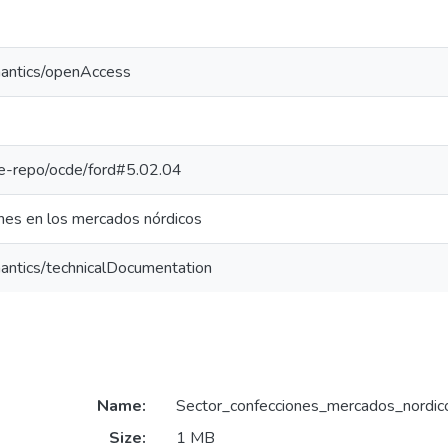
mantics/openAccess
/pe-repo/ocde/ford#5.02.04
nes en los mercados nórdicos
antics/technicalDocumentation
Name:
Sector_confecciones_mercados_nordic
Size:
1 MB