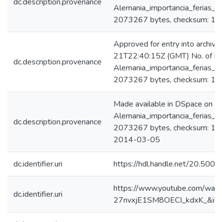
dc.description.provenance
Alemania_importancia_ferias_i
2073267 bytes, checksum: 
Approved for entry into archi
21T22:40:15Z (GMT) No. of bi
dc.description.provenance
Alemania_importancia_ferias_i
2073267 bytes, checksum: 
Made available in DSpace on 
Alemania_importancia_ferias_i
dc.description.provenance
2073267 bytes, checksum: 1
2014-03-05
dc.identifier.uri
https://hdl.handle.net/20.500
https://www.youtube.com/wat
dc.identifier.uri
27nvxjE1SM8OECI_kdxK_&in