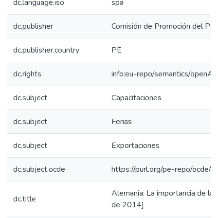
dc.language.iso
spa
dc.publisher
Comisión de Promoción del Perú
dc.publisher.country
PE
dc.rights
info:eu-repo/semantics/openAc
dc.subject
Capacitaciones
dc.subject
Ferias
dc.subject
Exportaciones
dc.subject.ocde
https://purl.org/pe-repo/ocde/
Alemania: La importancia de las
dc.title
de 2014]