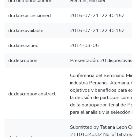
dc.contributor.author
Rehmer, Michael
dc.date.accessioned
2016-07-21T22:40:15Z
dc.date.available
2016-07-21T22:40:15Z
dc.date.issued
2014-03-05
dc.description
Presentación: 20 dispositivas.
Conferencia del Seminario Mié
industria Peruano- Alemana. Con
objetivos y beneficios para exp
dc.description.abstract
la decisión de participar como e
de la participación ferial de Per
para el análisis y la selección 
Submitted by Tatiana Leon Ca
21T01:34:33Z No. of bitstream