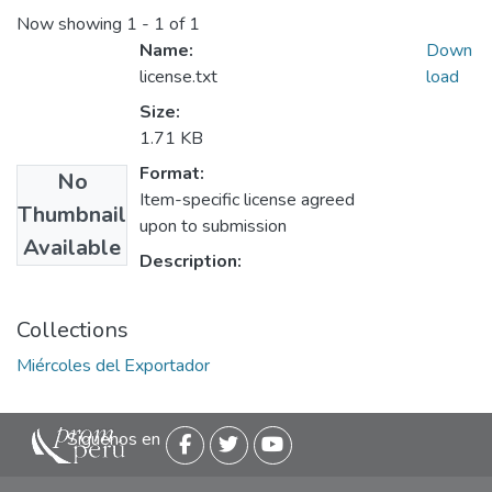
Now showing
1 - 1 of 1
Name:
Down
license.txt
load
Size:
1.71 KB
Format:
No
Item-specific license agreed
Thumbnail
upon to submission
Available
Description:
Collections
Miércoles del Exportador
Siguenos en