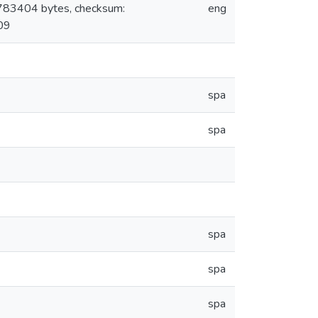
2783404 bytes, checksum:
eng
09
spa
spa
spa
spa
spa