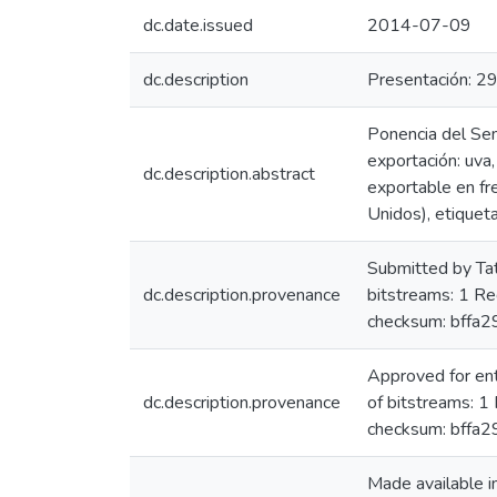
dc.date.issued
2014-07-09
dc.description
Presentación: 29
Ponencia del Sem
exportación: uva,
dc.description.abstract
exportable en fr
Unidos), etiqueta
Submitted by Ta
dc.description.provenance
bitstreams: 1 R
checksum: bff
Approved for en
dc.description.provenance
of bitstreams: 
checksum: bff
Made available 