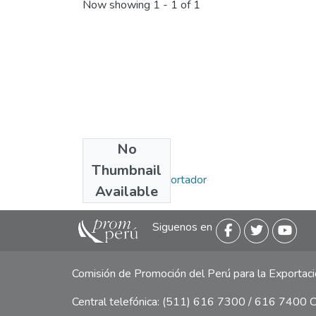
Now showing
1 - 1 of 1
No
Collections
Thumbnail
Miércoles del Exportador
Available
Siguenos en
Comisión de Promoción del Perú para la Exporta
Central telefónica: (511) 616 7300 / 616 7400 Ca