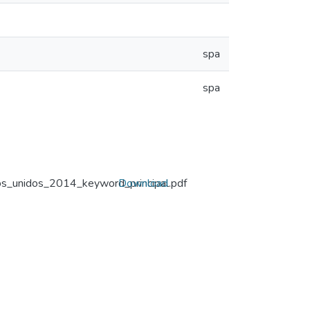
spa
spa
os_unidos_2014_keyword_principal.pdf
Download