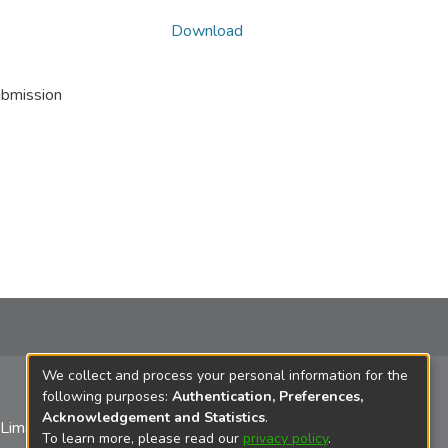
Download
ubmission
We collect and process your personal information for the
following purposes:
Authentication, Preferences,
Acknowledgement and Statistics
.
 Lima
To learn more, please read our
privacy policy
.