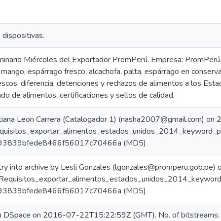
 dispositivas.
inario Miércoles del Exportador PromPerú. Empresa: PromPerú. 
 mango, espárrago fresco, alcachofa, palta, espárrago en conserva
escos, diferencia, detenciones y rechazos de alimentos a los Est
do de alimentos, certificaciones y sellos de calidad.
tiana Leon Carrera (Catalogador 1) (nasha2007@gmail.com) o
equisitos_exportar_alimentos_estados_unidos_2014_keyword_pr
a293839bfede8466f56017c70466a (MD5)
try into archive by Lesli Gonzales (lgonzales@promperu.gob.p
1 Requisitos_exportar_alimentos_estados_unidos_2014_keyword_
a293839bfede8466f56017c70466a (MD5)
in DSpace on 2016-07-22T15:22:59Z (GMT). No. of bitstreams: