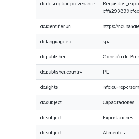
dc.description.provenance
Requisitos_expo
bffa293839bfed
dc.identifier.uri
https://hdl.han
dc.language.iso
spa
dc.publisher
Comisión de Prom
dc.publisher.country
PE
dc.rights
info:eu-repo/se
dc.subject
Capacitaciones
dc.subject
Exportaciones
dc.subject
Alimentos