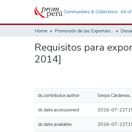
Communities & Collections
All o
Home
Promoción de las Exportaciones
Desar
Requisitos para expor
2014]
dc.contributor.author
Serpa Cárdenas, 
dc.date.accessioned
2016-07-22T15
dc.date.available
2016-07-22T15