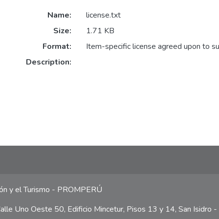
Name:
license.txt
Size:
1.71 KB
Format:
Item-specific license agreed upon to s
Description:
ción y el Turismo - PROMPERÚ
lle Uno Oeste 50, Edificio Mincetur, Pisos 13 y 14, San Isidro -