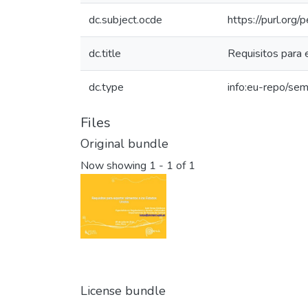
dc.subject.ocde
https://purl.org
dc.title
Requisitos para 
dc.type
info:eu-repo/sem
Files
Original bundle
Now showing
1 - 1 of 1
License bundle