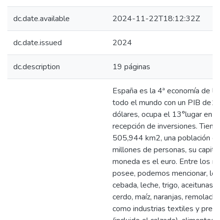
dc.date.available
2024-11-22T18:12:32Z
dc.date.issued
2024
dc.description
19 páginas
España es la 4ª economía de la
todo el mundo con un PIB de1,2
dólares, ocupa el 13°lugar en m
recepción de inversiones. Tiene
505,944 km2, una población e
millones de personas, su capita
moneda es el euro. Entre los r
posee, podemos mencionar, los 
cebada, leche, trigo, aceitunas,
cerdo, maíz, naranjas, remolacha
como industrias textiles y pren