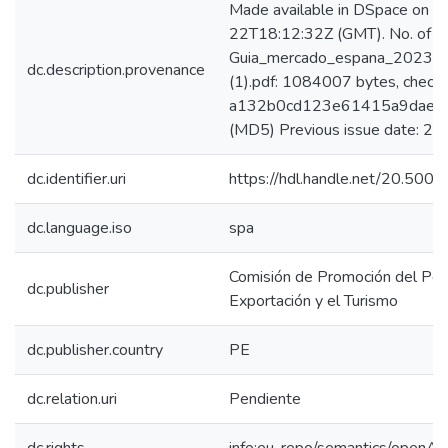
Made available in DSpace on 
22T18:12:32Z (GMT). No. of bi
Guia_mercado_espana_2023_ke
dc.description.provenance
(1).pdf: 1084007 bytes, check
a132b0cd123e61415a9dae8
(MD5) Previous issue date: 20
dc.identifier.uri
https://hdl.handle.net/20.50
dc.language.iso
spa
Comisión de Promoción del Perú
dc.publisher
Exportación y el Turismo
dc.publisher.country
PE
dc.relation.uri
Pendiente