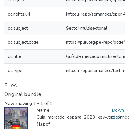
dc.rights
info:eu-repo/semantics/openAc
dc.rights.uri
info:eu-repo/semantics/openAc
dc.subject
Sector multisectorial
dc.subject.ocde
https://purl.org/pe-repo/ocde/
dc.title
Guía de mercado multisectorial
dc.type
info:eu-repo/semantics/techni
Files
Original bundle
Now showing
1 - 1 of 1
Name:
Down
Guia_mercado_espana_2023_keyword_princip
load
(1).pdf