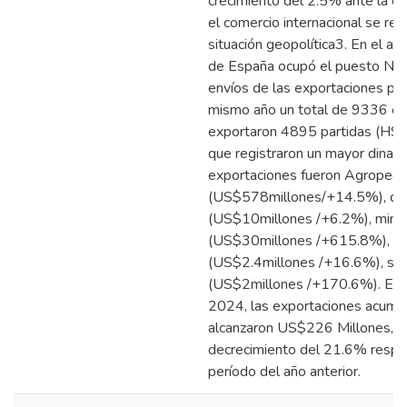
crecimiento del 2.5% ante la e
el comercio internacional se rea
situación geopolítica3. En el a
de España ocupó el puesto Nª8 
envíos de las exportaciones pe
mismo año un total de 9336 e
exportaron 4895 partidas (HS1
que registraron un mayor dinam
exportaciones fueron Agropecu
(US$578millones/+14.5%), qu
(US$10millones /+6.2%), mine
(US$30millones /+615.8%), M
(US$2.4millones /+16.6%), sid
(US$2millones /+170.6%). En l
2024, las exportaciones acumul
alcanzaron US$226 Millones, r
decrecimiento del 21.6% respe
período del año anterior.