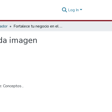
Log In
tador
Fortalece tu negocio en el exterior con una adecuada imagen corporativa [11 de mayo de 2022]
ada imagen
e: Conceptos ,