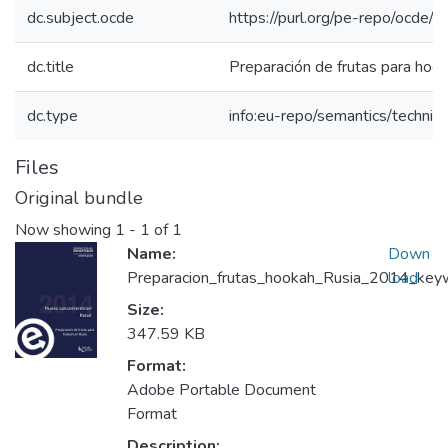
dc.subject.ocde
https://purl.org/pe-repo/ocde/
dc.title
Preparación de frutas para hoo
dc.type
info:eu-repo/semantics/techni
Files
Original bundle
Now showing
1 - 1 of 1
Name:
Down
Preparacion_frutas_hookah_Rusia_2014_keywo
load
Size:
347.59 KB
Format:
Adobe Portable Document
Format
Description: