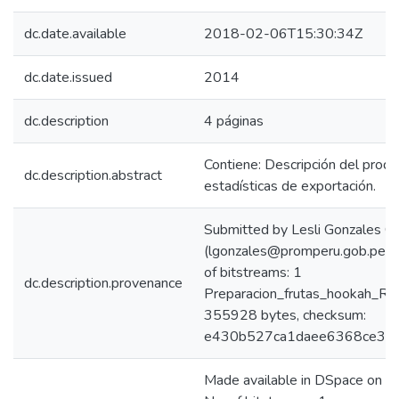
dc.date.available
2018-02-06T15:30:34Z
dc.date.issued
2014
dc.description
4 páginas
Contiene: Descripción del produ
dc.description.abstract
estadísticas de exportación.
Submitted by Lesli Gonzales C
(lgonzales@promperu.gob.pe)
of bitstreams: 1
dc.description.provenance
Preparacion_frutas_hookah_Rus
355928 bytes, checksum:
e430b527ca1daee6368ce37
Made available in DSpace on