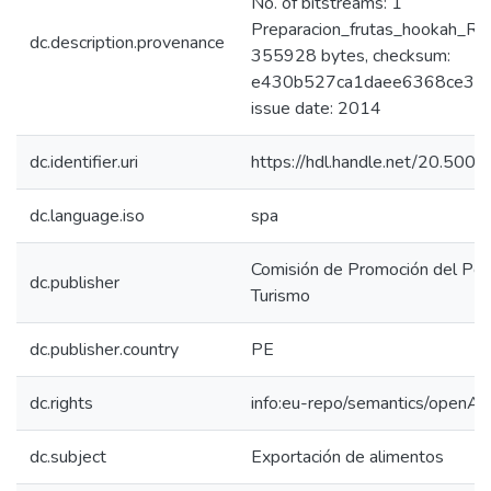
No. of bitstreams: 1
Preparacion_frutas_hookah_Rus
dc.description.provenance
355928 bytes, checksum:
e430b527ca1daee6368ce372
issue date: 2014
dc.identifier.uri
https://hdl.handle.net/20.50
dc.language.iso
spa
Comisión de Promoción del Perú
dc.publisher
Turismo
dc.publisher.country
PE
dc.rights
info:eu-repo/semantics/openAc
dc.subject
Exportación de alimentos