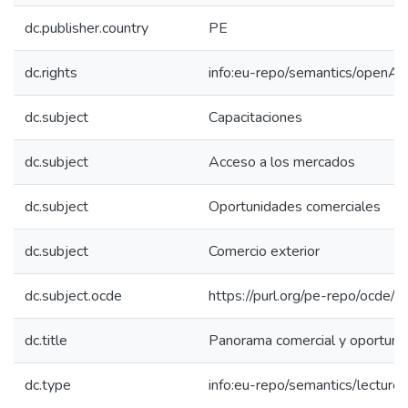
dc.publisher.country
PE
dc.rights
info:eu-repo/semantics/openAc
dc.subject
Capacitaciones
dc.subject
Acceso a los mercados
dc.subject
Oportunidades comerciales
dc.subject
Comercio exterior
dc.subject.ocde
https://purl.org/pe-repo/ocde/
dc.title
Panorama comercial y oportuni
dc.type
info:eu-repo/semantics/lecture