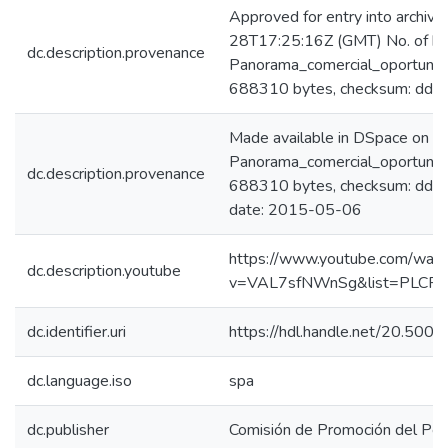
Approved for entry into archi
28T17:25:16Z (GMT) No. of bi
dc.description.provenance
Panorama_comercial_oportunida
688310 bytes, checksum: d
Made available in DSpace on 
Panorama_comercial_oportunida
dc.description.provenance
688310 bytes, checksum: dd
date: 2015-05-06
https://www.youtube.com/watc
dc.description.youtube
v=VAL7sfNWnSg&list=PLCP
dc.identifier.uri
https://hdl.handle.net/20.500
dc.language.iso
spa
dc.publisher
Comisión de Promoción del Perú