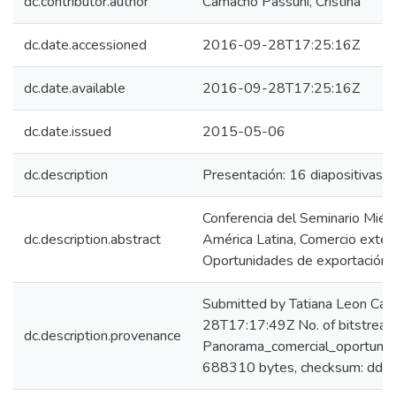
dc.contributor.author
Camacho Passuni, Cristina
dc.date.accessioned
2016-09-28T17:25:16Z
dc.date.available
2016-09-28T17:25:16Z
dc.date.issued
2015-05-06
dc.description
Presentación: 16 diapositivas. 
Conferencia del Seminario Mié
dc.description.abstract
América Latina, Comercio exteri
Oportunidades de exportación a
Submitted by Tatiana Leon Ca
28T17:17:49Z No. of bitstream
dc.description.provenance
Panorama_comercial_oportunida
688310 bytes, checksum: d