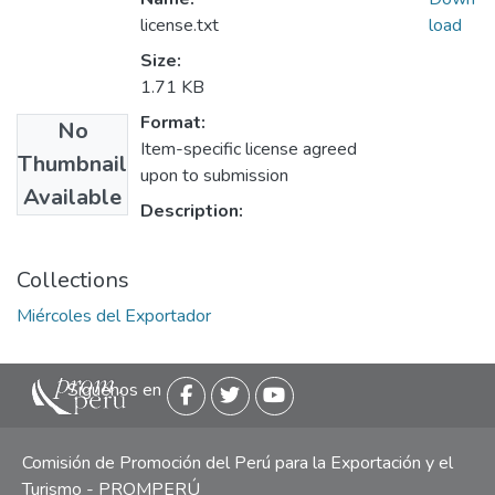
license.txt
load
Size:
1.71 KB
Format:
No
Item-specific license agreed
Thumbnail
upon to submission
Available
Description:
Collections
Miércoles del Exportador
Siguenos en
Comisión de Promoción del Perú para la Exportación y el
Turismo - PROMPERÚ