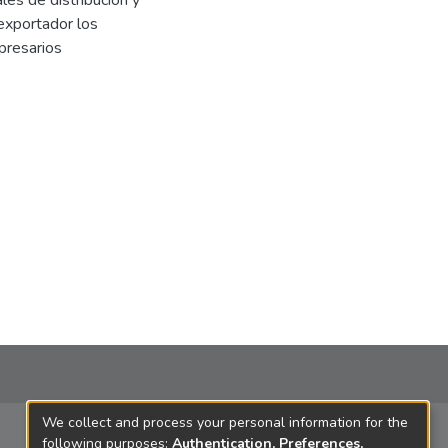
les de distribución y
 exportador los
presarios
We collect and process your personal information for the
following purposes:
Authentication, Preferences,