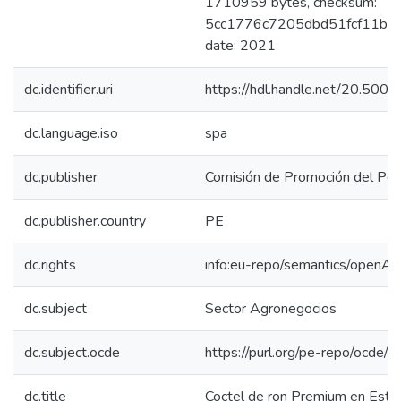
1710959 bytes, checksum:
5cc1776c7205dbd51fcf11b798
date: 2021
dc.identifier.uri
https://hdl.handle.net/20.50
dc.language.iso
spa
dc.publisher
Comisión de Promoción del Perú
dc.publisher.country
PE
dc.rights
info:eu-repo/semantics/openAc
dc.subject
Sector Agronegocios
dc.subject.ocde
https://purl.org/pe-repo/ocde/
dc.title
Coctel de ron Premium en Esta