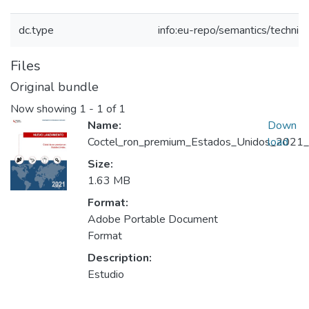
dc.type
info:eu-repo/semantics/techni
Files
Original bundle
Now showing
1 - 1 of 1
Name:
Down
Coctel_ron_premium_Estados_Unidos_2021_k
load
Size:
1.63 MB
Format:
Adobe Portable Document
Format
Description:
Estudio