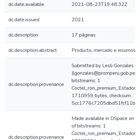
dc.date.available
2021-08-23T19:48:32Z
dc.date.issued
2021
dc.description
17 páginas
dc.description.abstract
Producto, mercado e insumos
Submitted by Lesli Gonzales C
(lgonzales@promperu.gob.pe)
bitstreams: 1
dc.description.provenance
Coctel_ron_premium_Estados_U
1710959 bytes, checksum:
5cc1776c7205dbd51fcf11b7
Made available in DSpace on
of bitstreams: 1
Coctel_ron_premium_Estados_U
dc.description.provenance