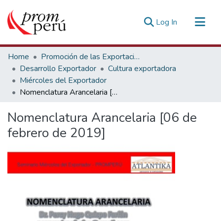
(current)
Log In
Communities & Collections
Home
Promoción de las Exportaciones
All of DSpace
Desarrollo Exportador
Cultura exportadora
Miércoles del Exportador
Statistics
Nomenclatura Arancelaria [06 de febrero de 2019]
Estadísticas Externas
Nomenclatura Arancelaria [06 de
febrero de 2019]