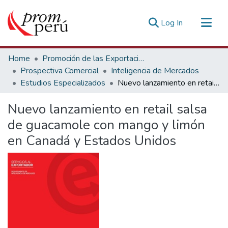
(current)
Log In
Communities & Collections
Home
Promoción de las Exportaciones
All of DSpace
Prospectiva Comercial
Inteligencia de Mercados
Estudios Especializados
Nuevo lanzamiento en retail salsa de guacamole con mango y limón en Canadá y Estados Unidos
Statistics
Estadísticas Externas
Nuevo lanzamiento en retail salsa
de guacamole con mango y limón
en Canadá y Estados Unidos