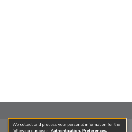
We collect and process your personal information for the
following purposes:
Authentication, Preferences,