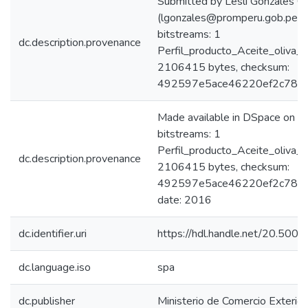
Submitted by Lesli Gonzales C
(lgonzales@promperu.gob.pe)
bitstreams: 1
dc.description.provenance
Perfil_producto_Aceite_oliva_
2106415 bytes, checksum:
492597e5ace46220ef2c7832
Made available in DSpace on 
bitstreams: 1
Perfil_producto_Aceite_oliva_
dc.description.provenance
2106415 bytes, checksum:
492597e5ace46220ef2c78320
date: 2016
dc.identifier.uri
https://hdl.handle.net/20.50
dc.language.iso
spa
dc.publisher
Ministerio de Comercio Exterior