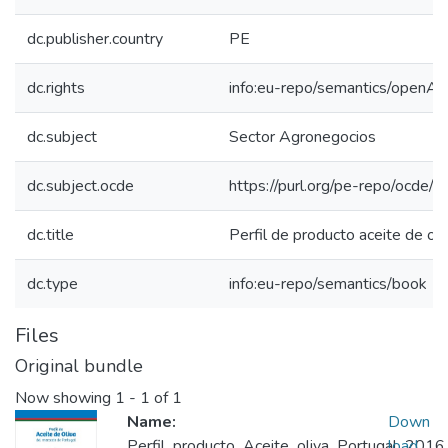
dc.publisher.country
PE
dc.rights
info:eu-repo/semantics/openAc
dc.subject
Sector Agronegocios
dc.subject.ocde
https://purl.org/pe-repo/ocde/
dc.title
Perfil de producto aceite de oli
dc.type
info:eu-repo/semantics/book
Files
Original bundle
Now showing
1 - 1 of 1
Name:
Down
Perfil_producto_Aceite_oliva_Portugal_2016_
load