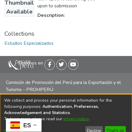
Thumbnail
upon to submission
Available
Description:
Collections
Estudios Especializados
Siguenos en
Comisión de Promoción del Perú para la Exportación y el
Turismo - PROMPERÚ
We collect and process your personal information for the
Central telefónica: (511) 616 7300 / 616 7400 Calle Uno
following purposes:
Authentication, Preferences,
Oeste 50, Edificio Mincetur, Pisos 13 y 14, San Isidro -
Acknowledgement and Statistics
.
Lima
To learn more, please read our
privacy policy
.
ES
Customize
Decline
That's ok