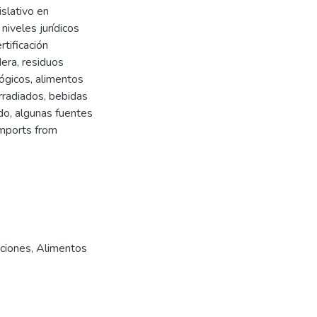
islativo en
iveles jurídicos
rtificación
dera, residuos
lógicos, alimentos
rradiados, bebidas
ado, algunas fuentes
Imports from
ciones
,
Alimentos