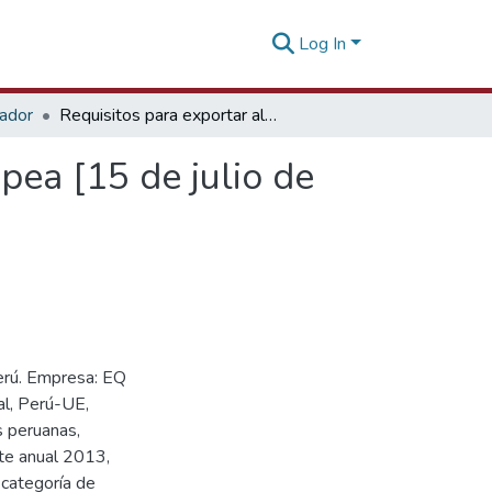
Log In
tador
Requisitos para exportar alimentos a la Unión Europea [15 de julio de 2015]
pea [15 de julio de
erú. Empresa: EQ
al, Perú-UE,
s peruanas,
te anual 2013,
 categoría de