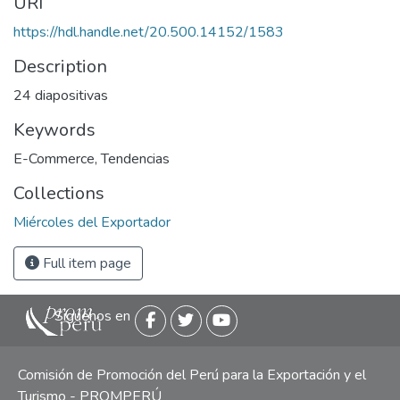
URI
https://hdl.handle.net/20.500.14152/1583
Description
24 diapositivas
Keywords
E-Commerce
,
Tendencias
Collections
Miércoles del Exportador
Full item page
Siguenos en
Comisión de Promoción del Perú para la Exportación y el
Turismo - PROMPERÚ