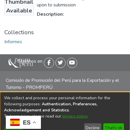
Thumbnail
upon to submission
Available
Description:
Collections
Informes
Siguenos en
Comisión de Promoción del Perú para la Exportación y el
Turismo - PROMPERÚ
We collect and process your personal information for the
Central telefónica: (511) 616 7300 / 616 7400 Calle Uno
following purposes:
Authentication, Preferences,
Oeste 50, Edificio Mincetur, Pisos 13 y 14, San Isidro -
Acknowledgement and Statistics
.
Lima
To learn more, please read our
privacy policy
.
ES
Customize
Decline
That's ok