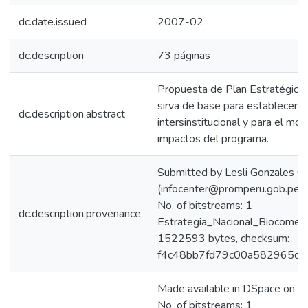
dc.date.issued
2007-02
dc.description
73 páginas
Propuesta de Plan Estratégico
sirva de base para establecer u
dc.description.abstract
intersinstitucional y para el mo
impactos del programa.
Submitted by Lesli Gonzales C
(infocenter@promperu.gob.pe
No. of bitstreams: 1
dc.description.provenance
Estrategia_Nacional_Biocomerc
1522593 bytes, checksum:
f4c48bb7fd79c00a582965db
Made available in DSpace on
No. of bitstreams: 1