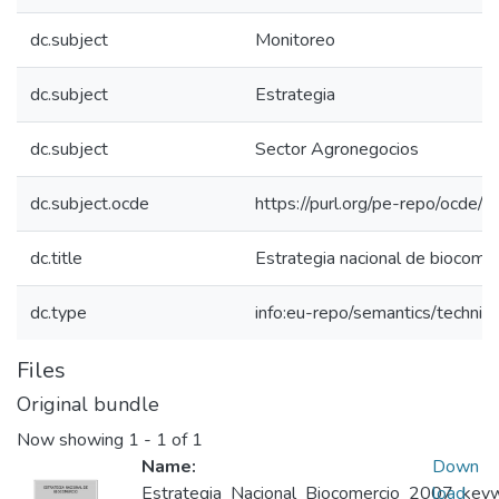
dc.subject
Monitoreo
dc.subject
Estrategia
dc.subject
Sector Agronegocios
dc.subject.ocde
https://purl.org/pe-repo/ocde/
dc.title
Estrategia nacional de biocomer
dc.type
info:eu-repo/semantics/techni
Files
Original bundle
Now showing
1 - 1 of 1
Name:
Down
Estrategia_Nacional_Biocomercio_2007_keywo
load