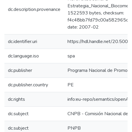
Estrategia_Nacional_Biocomerc
dc.description.provenance
1522593 bytes, checksum:
f4c48bb7fd79c00a582965db89
date: 2007-02
dc.identifier.uri
https://hdl.handle.net/20.500
dc.language.iso
spa
dc.publisher
Programa Nacional de Promoció
dc.publisher.country
PE
dc.rights
info:eu-repo/semantics/openAc
dc.subject
CNPB - Comisión Nacional de P
dc.subject
PNPB