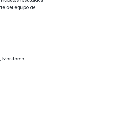
rincipales resultados
rte del equipo de
,
Monitoreo
,