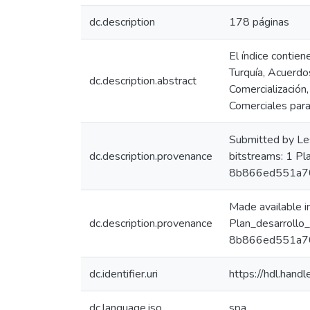
dc.description
178 páginas
El índice contie
Turquía, Acuerdo
dc.description.abstract
Comercialización
Comerciales para
Submitted by Le
dc.description.provenance
bitstreams: 1 P
8b866ed551a7
Made available 
dc.description.provenance
Plan_desarrollo
8b866ed551a70
dc.identifier.uri
https://hdl.han
dc.language.iso
spa