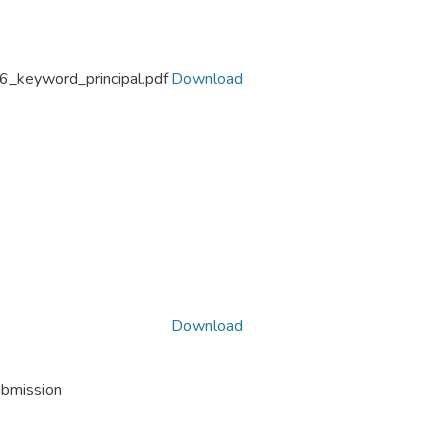
6_keyword_principal.pdf
Download
Download
ubmission