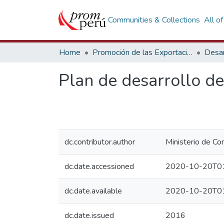
Communities & Collections
All o
Home
Promoción de las Exportaciones
Desar
Plan de desarrollo d
dc.contributor.author
Ministerio de Co
dc.date.accessioned
2020-10-20T01
dc.date.available
2020-10-20T01
dc.date.issued
2016