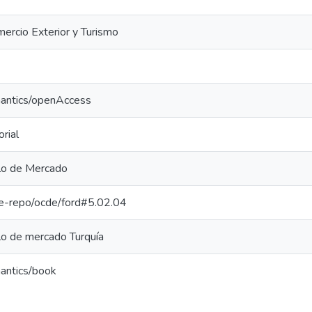
mercio Exterior y Turismo
mantics/openAccess
rial
llo de Mercado
/pe-repo/ocde/ford#5.02.04
lo de mercado Turquía
mantics/book