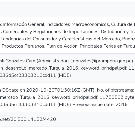
ne: Información General, Indicadores Macroeconómicos, Cultura de
s Comerciales y Regulaciones de Importaciones, Distribución y T
, Tendencias del Consumidor y Características del Mercado, Prior
 Productos Peruanos, Plan de Acción, Principales Ferias en Turqu
sli Gonzales Cam (Administrador) (lgonzales@promperu.gob.pe
lan_desarrollo_mercado_Turquia_2016_keyword_principal.pdf: 1
036d5cc83303810cdd11 (MD5)
in DSpace on 2020-10-20T01:30:16Z (GMT). No. of bitstreams:
_mercado_Turquia_2016_keyword_principal.pdf: 11750508 byte
36d5cc83303810cdd11 (MD5) Previous issue date: 2016
dle.net/20.500.14152/4420