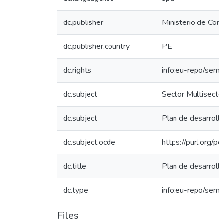
dc.publisher
Ministerio de Co
dc.publisher.country
PE
dc.rights
info:eu-repo/se
dc.subject
Sector Multisecto
dc.subject
Plan de desarro
dc.subject.ocde
https://purl.org
dc.title
Plan de desarrol
dc.type
info:eu-repo/se
Files