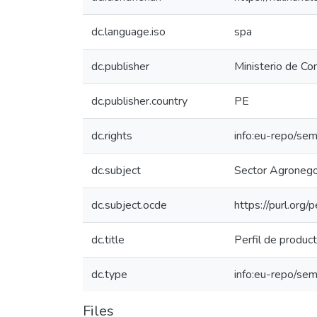
dc.language.iso
spa
dc.publisher
Ministerio de Co
dc.publisher.country
PE
dc.rights
info:eu-repo/se
dc.subject
Sector Agronego
dc.subject.ocde
https://purl.org
dc.title
Perfil de produc
dc.type
info:eu-repo/se
Files