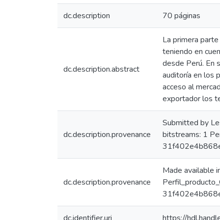
dc.description
70 páginas
La primera parte
teniendo en cuen
desde Perú. En s
dc.description.abstract
auditoría en los 
acceso al mercado
exportador los t
Submitted by Le
dc.description.provenance
bitstreams: 1 P
31f402e4b868
Made available 
dc.description.provenance
Perfil_producto
31f402e4b868e6
dc.identifier.uri
https://hdl.han