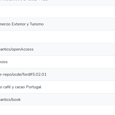
mercio Exterior y Turismo
mantics/openAccess
cios
/pe-repo/ocde/ford#5.02.01
to café y cacao Portugal
mantics/book