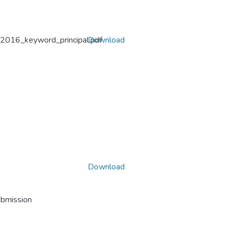
_2016_keyword_principal.pdf
Download
Download
ubmission