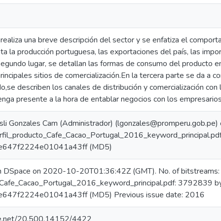
 realiza una breve descripción del sector y se enfatiza el compor
ta la producción portuguesa, las exportaciones del país, las imp
egundo lugar, se detallan las formas de consumo del producto en
principales sitios de comercialización.En la tercera parte se da a c
,se describen los canales de distribución y comercialización con 
enga presente a la hora de entablar negocios con los empresario
sli Gonzales Cam (Administrador) (lgonzales@promperu.gob.pe
erfil_producto_Cafe_Cacao_Portugal_2016_keyword_principal.pd
e647f2224e01041a43ff (MD5)
in DSpace on 2020-10-20T01:36:42Z (GMT). No. of bitstreams:
_Cafe_Cacao_Portugal_2016_keyword_principal.pdf: 3792839 by
47f2224e01041a43ff (MD5) Previous issue date: 2016
dle.net/20.500.14152/4422