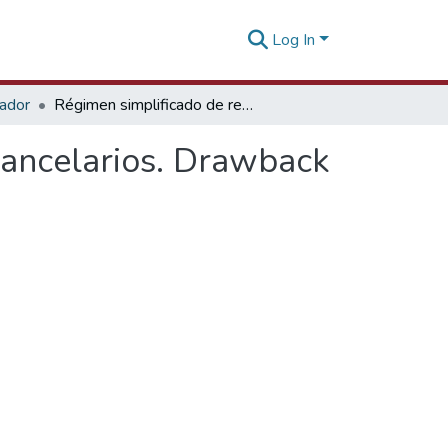
Log In
tador
Régimen simplificado de restitución de derechos arancelarios. Drawback [16 de noviembre de 2011]
rancelarios. Drawback