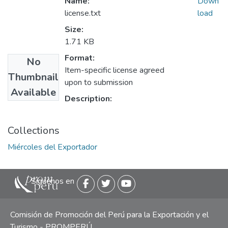
Name:
Down
license.txt
load
Size:
1.71 KB
Format:
No
Item-specific license agreed
Thumbnail
upon to submission
Available
Description:
Collections
Miércoles del Exportador
Siguenos en
Comisión de Promoción del Perú para la Exportación y el
Turismo - PROMPERÚ