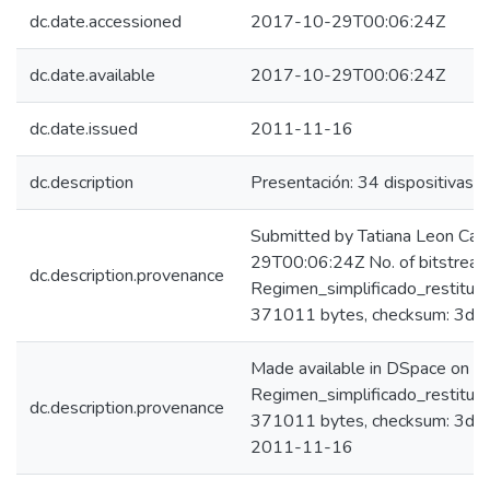
dc.date.accessioned
2017-10-29T00:06:24Z
dc.date.available
2017-10-29T00:06:24Z
dc.date.issued
2011-11-16
dc.description
Presentación: 34 dispositivas.
Submitted by Tatiana Leon Ca
29T00:06:24Z No. of bitstream
dc.description.provenance
Regimen_simplificado_restituc
371011 bytes, checksum: 3
Made available in DSpace on 
Regimen_simplificado_restituc
dc.description.provenance
371011 bytes, checksum: 3d
2011-11-16