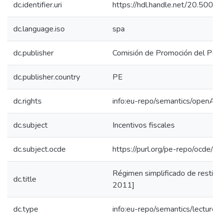
dc.identifier.uri
https://hdl.handle.net/20.50
dc.language.iso
spa
dc.publisher
Comisión de Promoción del Perú
dc.publisher.country
PE
dc.rights
info:eu-repo/semantics/openAc
dc.subject
Incentivos fiscales
dc.subject.ocde
https://purl.org/pe-repo/ocde/
Régimen simplificado de restit
dc.title
2011]
dc.type
info:eu-repo/semantics/lecture