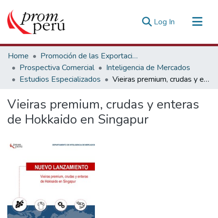
(current)
Log In
Communities & Collections
Home
Promoción de las Exportaciones
All of DSpace
Prospectiva Comercial
Inteligencia de Mercados
Estudios Especializados
Vieiras premium, crudas y enteras de Hokkaido en Singapur
Statistics
Estadísticas Externas
Vieiras premium, crudas y enteras
de Hokkaido en Singapur