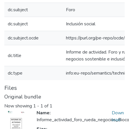
dc.subject
Foro
dc.subject
Inclusión social
dc.subject.ocde
https://purl.org/pe-repo/ocde/
Informe de actividad. Foro y r
dc.title
negocios sostenible e inclusión 
dc.type
info:eu-repo/semantics/techni
Files
Original bundle
Now showing
1 - 1 of 1
Name:
Down
Informe_actividad_foro_rueda_negocios_Bioc
load