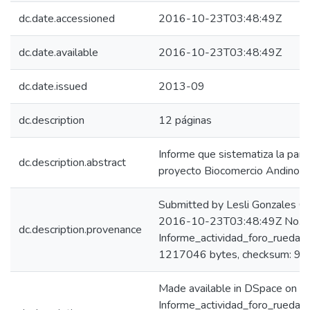
dc.date.accessioned
2016-10-23T03:48:49Z
dc.date.available
2016-10-23T03:48:49Z
dc.date.issued
2013-09
dc.description
12 páginas
Informe que sistematiza la parti
dc.description.abstract
proyecto Biocomercio Andino en
Submitted by Lesli Gonzales C
2016-10-23T03:48:49Z No. of 
dc.description.provenance
Informe_actividad_foro_rueda_
1217046 bytes, checksum:
Made available in DSpace on 
Informe_actividad_foro_rueda_