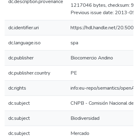
dc.description.provenance
1217046 bytes, checksum:
Previous issue date: 2013-09
dc.identifier.uri
https://hdl.handle.net/20.50
dc.language.iso
spa
dc.publisher
Biocomercio Andino
dc.publisher.country
PE
dc.rights
info:eu-repo/semantics/openAc
dc.subject
CNPB - Comisión Nacional de P
dc.subject
Biodiversidad
dc.subject
Mercado