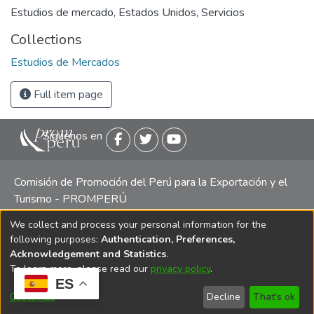
Estudios de mercado
,
Estados Unidos
,
Servicios
Collections
Estudios de Mercados
Full item page
Siguenos en
Comisión de Promoción del Perú para la Exportación y el
Turismo - PROMPERÚ
We collect and process your personal information for the
Central telefónica: (511) 616 7300 / 616 7400 Calle Uno
following purposes:
Authentication, Preferences,
Oeste 50, Edificio Mincetur, Pisos 13 y 14, San Isidro -
Acknowledgement and Statistics
.
Lima
To learn more, please read our
privacy policy
.
ES
Customize
Decline
That's ok
Copyright 2025 PROMPERÚ