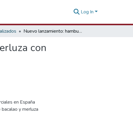
Log In
alizados
Nuevo lanzamiento: hamburguesas de bacalao y merluza con espárragos en España
erluza con
rciales en España
 bacalao y merluza