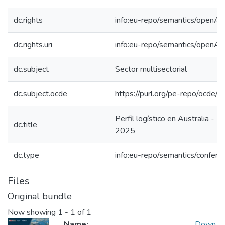
dc.rights
info:eu-repo/semantics/openAc
dc.rights.uri
info:eu-repo/semantics/openAc
dc.subject
Sector multisectorial
dc.subject.ocde
https://purl.org/pe-repo/ocde/
Perfil logístico en Australia - 
dc.title
2025
dc.type
info:eu-repo/semantics/confer
Files
Original bundle
Now showing
1 - 1 of 1
Name:
Down