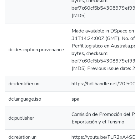
bytes, checksum:
bef7c60cf5b54308979ef998
(MD5)
Made available in DSpace on 
31T14:24:00Z (GMT). No. of bi
Perfil logistico en Australia.p
dc.description.provenance
bytes, checksum:
bef7c60cf5b54308979ef998
(MD5) Previous issue date: 2
dc.identifier.uri
https://hdl.handle.net/20.50
dc.language.iso
spa
Comisión de Promoción del Perú
dc.publisher
Exportación y el Turismo
dc.relation.uri
https://youtu.be/FLR2xA4SDz