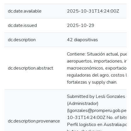
dc.date.available
2025-10-31T14:24:00Z
dc.date.issued
2025-10-29
dc.description
42 diapositivas
Contiene: Situación actual, puer
aeropuertos, importaciones, ind
dc.description.abstract
macroeconómicos, exportacione
reguladoras del agro, costos log
fortalezas y supply chain.
Submitted by Lesli Gonzales C
(Administrador)
(lgonzales@promperu.gob.pe) 
10-31T14:24:00Z No. of bitst
dc.description.provenance
Perfil logistico en Australia.p