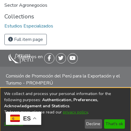
Sector Agronegocios
Collections
Estudios Especializados
Full item page
Siguenos en
Comisión de Promoción del Perú para la Exportación y el
Turismo - PROMPERÚ
We collect and process your personal information for the
Central telefónica: (511) 616 7300 / 616 7400 Calle Uno
following purposes:
Authentication, Preferences,
Oeste 50, Edificio Mincetur, Pisos 13 y 14, San Isidro -
Acknowledgement and Statistics
.
Lima
To learn more, please read our
privacy policy
.
ES
Customize
Decline
That's ok
Copyright 2025 PROMPERÚ