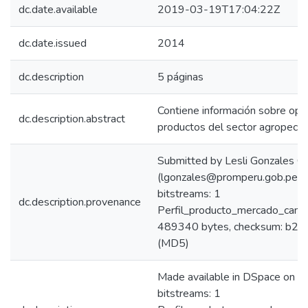
dc.date.available
2019-03-19T17:04:22Z
dc.date.issued
2014
dc.description
5 páginas
Contiene información sobre opo
dc.description.abstract
productos del sector agropecua
Submitted by Lesli Gonzales C
(lgonzales@promperu.gob.pe)
bitstreams: 1
dc.description.provenance
Perfil_producto_mercado_camu
489340 bytes, checksum: b
(MD5)
Made available in DSpace on 
bitstreams: 1