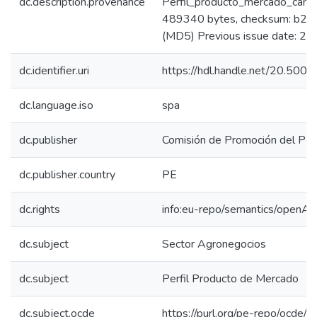
dc.description.provenance
Perfil_producto_mercado_camu
489340 bytes, checksum: b
(MD5) Previous issue date: 20
dc.identifier.uri
https://hdl.handle.net/20.50
dc.language.iso
spa
dc.publisher
Comisión de Promoción del Perú
dc.publisher.country
PE
dc.rights
info:eu-repo/semantics/openAc
dc.subject
Sector Agronegocios
dc.subject
Perfil Producto de Mercado
dc.subject.ocde
https://purl.org/pe-repo/ocde/