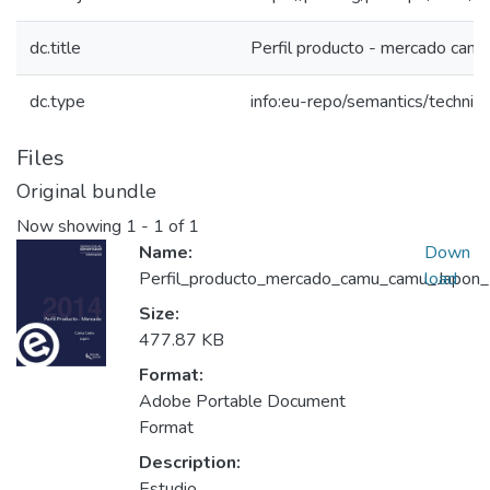
dc.title
Perfil producto - mercado cam
dc.type
info:eu-repo/semantics/techni
Files
Original bundle
Now showing
1 - 1 of 1
Name:
Down
Perfil_producto_mercado_camu_camu_Japon_
load
Size:
477.87 KB
Format:
Adobe Portable Document
Format
Description:
Estudio