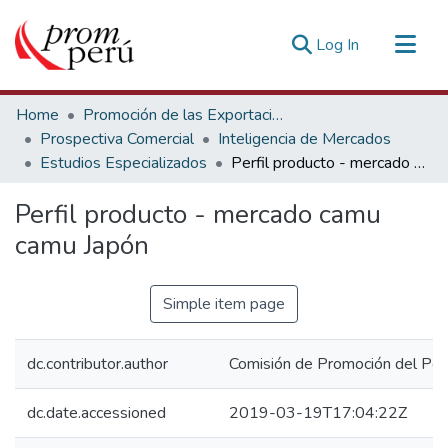
(current)
Log In
Communities & Collections
Home
Promoción de las Exportaciones
All of DSpace
Prospectiva Comercial
Inteligencia de Mercados
Estudios Especializados
Perfil producto - mercado camu camu Japón
Statistics
Estadísticas Externas
Perfil producto - mercado camu
camu Japón
Simple item page
dc.contributor.author
Comisión de Promoción del Perú
dc.date.accessioned
2019-03-19T17:04:22Z