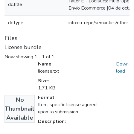
Taller E - Logistics: Flujo Opera
dc.title
Envío Ecommerce [04 de octub
dc.type
info:eu-repo/semantics/other
Files
License bundle
Now showing
1 - 1 of 1
Name:
Down
license.txt
load
Size:
1.71 KB
Format:
No
Item-specific license agreed
Thumbnail
upon to submission
Available
Description: