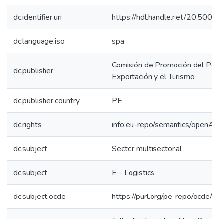
dc.identifier.uri
https://hdl.handle.net/20.50
dc.language.iso
spa
Comisión de Promoción del Perú
dc.publisher
Exportación y el Turismo
dc.publisher.country
PE
dc.rights
info:eu-repo/semantics/openAc
dc.subject
Sector multisectorial
dc.subject
E - Logistics
dc.subject.ocde
https://purl.org/pe-repo/ocde/