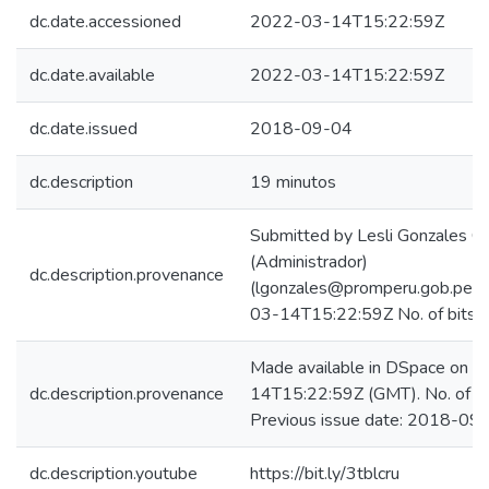
dc.date.accessioned
2022-03-14T15:22:59Z
dc.date.available
2022-03-14T15:22:59Z
dc.date.issued
2018-09-04
dc.description
19 minutos
Submitted by Lesli Gonzales C
(Administrador)
dc.description.provenance
(lgonzales@promperu.gob.pe) 
03-14T15:22:59Z No. of bitst
Made available in DSpace on 
dc.description.provenance
14T15:22:59Z (GMT). No. of bi
Previous issue date: 2018-09
dc.description.youtube
https://bit.ly/3tblcru