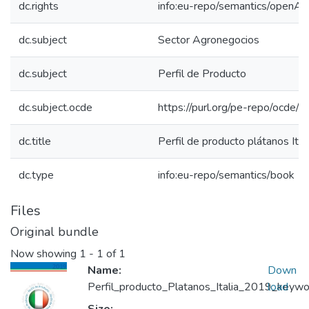
dc.rights
info:eu-repo/semantics/openAc
dc.subject
Sector Agronegocios
dc.subject
Perfil de Producto
dc.subject.ocde
https://purl.org/pe-repo/ocde/
dc.title
Perfil de producto plátanos Ital
dc.type
info:eu-repo/semantics/book
Files
Original bundle
Now showing
1 - 1 of 1
Name:
Down
Perfil_producto_Platanos_Italia_2019_keywor
load