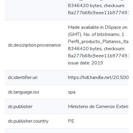
8346420 bytes, checksum:
8a277b68c9eee11b9774917
Made available in DSpace on
(GMT). No. of bitstreams: 1
Perfil_producto_Platanos_Itali
dc.description.provenance
8346420 bytes, checksum:
8a277b68c9eee11b9774917d
issue date: 2019
dc.identifier.uri
https://hdl.handle.net/20.50
dc.language.iso
spa
dc.publisher
Ministerio de Comercio Exterior
dc.publisher.country
PE