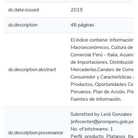
dc.date.issued
2019
dc.description
48 páginas
El índice contiene: Información 
Macroeconómicos, Cultura de N
Comercial Perú - Italia, Acuerd
de Importaciones, Distribución 
dc.description.abstract
Mercaderías,Canales de Comerci
Consumidor y Características de
Productos, Oportunidades Come
Peruanos, Plan de Acción, Princi
Fuentes de Información.
Submitted by Lesli Gonzales Ca
(infocenter@promperu.gob.pe
No. of bitstreams: 1
dc.description.provenance
Perfil_producto_Platanos_Itali