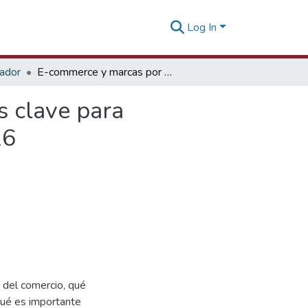
Log In
tador
E-commerce y marcas por qué registrar tu marca es clave para conquistar mercados internacionales - 17 junio 2026
s clave para
26
 del comercio, qué
qué es importante