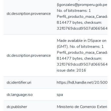
(lgonzales@promperu.gob.pe)
No. of bitstreams: 1
dc.description.provenance
Perfil_producto_maca_Canada_
814477 bytes, checksum:
32f0769dccd9507d066564ba
Made available in DSpace on
(GMT). No. of bitstreams: 1
Perfil_producto_maca_Canada_
dc.description.provenance
814477 bytes, checksum:
32f0769dccd9507d066564ba4
issue date: 2016
dc.identifier.uri
https://hdl.handle.net/20.50
dc.language.iso
spa
dc.publisher
Ministerio de Comercio Exterior