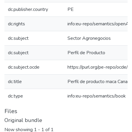
dc.publisher.country
PE
dc.rights
info:eu-repo/semantics/openAc
dc.subject
Sector Agronegocios
dc.subject
Perfil de Producto
dc.subject.ocde
https://purl.org/pe-repo/ocde/
dc.title
Perfil de producto maca Canad
dc.type
info:eu-repo/semantics/book
Files
Original bundle
Now showing
1 - 1 of 1