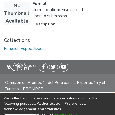
Format:
No
Item-specific license agreed
Thumbnail
upon to submission
Available
Description:
Collections
Estudios Especializados
Siguenos en
Comisión de Promoción del Perú para la Exportación y el
Turismo - PROMPERÚ
We collect and process your personal information for the
Central telefónica: (511) 616 7300 / 616 7400 Calle Uno
following purposes:
Authentication, Preferences,
Oeste 50, Edificio Mincetur, Pisos 13 y 14, San Isidro -
Acknowledgement and Statistics
.
Lima
To learn more, please read our
privacy policy
.