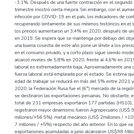
-3.1%. Después de una fuerte contracción en el segundo t
trimestre mostró cierta mejora. Sin embargo, con el aume
infección por COVID-19 en el país, los indicadores de con
recuperando lentamente de sus mínimos históricos en el 
los precios aumentaron un 3,4% en 2020, después de una
en 2019. Se espera que se mantenga por debajo del obje
una buena cosecha de este año pone un límite a los preci
en el consumo privado, y a corto plazo sigue siendo mod
alcanzó niveles de 5,8% en 2020, frente al 4,6% en 2019
laboral es extremadamente baja. Aproximadamente una cu
fuerza laboral está empleada por el estado. Se estima qu
edad de trabajar se reducirá en más del 5% entre 2021 
2020, la Federación Rusa fue el (6°) mercado de la región
se destinaron las exportaciones peruanas. No obstante, 
total de 231 empresas exportaron 177 partidas (HS10), 
registraron mayor dinamismo fueron Agropecuario (US$ 
millones/+56.5%), metal mecánico (US$ 2millones / +1
7 millones / +5%) respecto del año anterior. En lo que va
exportaciones acumuladas a junio alcanzaron US$98 Mill