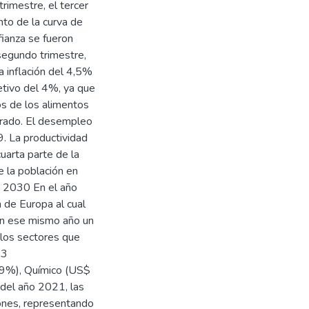
rimestre, el tercer
nto de la curva de
fianza se fueron
segundo trimestre,
 inflación del 4,5%
tivo del 4%, ya que
os de los alimentos
erado. El desempleo
. La productividad
arta parte de la
e la población en
y 2030 En el año
 de Europa al cual
en ese mismo año un
los sectores que
93
09%), Químico (US$
 del año 2021, las
ones, representando