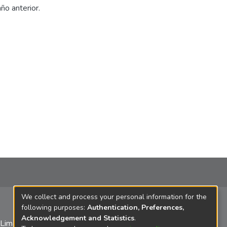
ño anterior.
We collect and process your personal information for the
following purposes:
Authentication, Preferences,
Acknowledgement and Statistics
.
 Lima