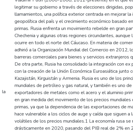
Vladimir Putin (2000-2008, 2012-presente) en el que e
legitimar su gobierno a través de elecciones dirigidas, pop
llamamientos, una política exterior centrada en mejorar la 
geopolítica del país y el crecimiento económico basado en
primas. Rusia enfrenta un movimiento rebelde en gran pa
Chechenia y algunas otras regiones circundantes, aunque l
ocurre en todo el norte del Cáucaso. En materia de comerc
adhirió a la Organización Mundial del Comercio en 2012, lo
barreras comerciales para bienes y servicios extranjeros q
De otra parte, Rusia ha consolidado la integración con ex 
con la creación de la Unión Económica Euroasiática junto c
Kazajistán, Kirguistán y Armenia. Rusia es uno de los prin
mundiales de petróleo y gas natural, y también es uno de 
 la
exportadores de metales como el acero y el aluminio pri
en gran medida del movimiento de los precios mundiales 
primas, ya que la dependencia de las exportaciones de ma
hace vulnerable a los ciclos de auge y caída que siguen a 
volátiles de los precios mundiales.1 La economía rusa se 
drásticamente en 2020, pasando del PIB real de 2% en 