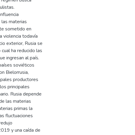
l régimen busca
ulistas.
influencia
 las materias
rte sometido en
a violencia todavía
io exterior, Rusia se
 cual ha reducido las
ue ingresan al país.
países soviéticos
on Bielorrusia,
cipales productores
los principales
mario. Rusia depende
de las materias
terias primas la
las fluctuaciones
redujo
2019 y una caída de