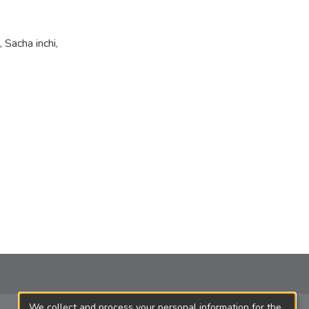
,
Sacha inchi
,
We collect and process your personal information for the