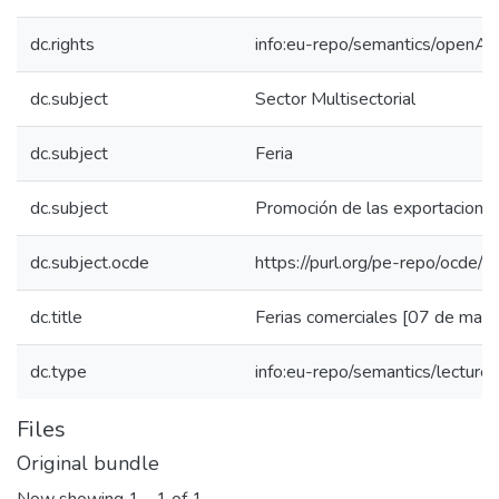
dc.rights
info:eu-repo/semantics/openAc
dc.subject
Sector Multisectorial
dc.subject
Feria
dc.subject
Promoción de las exportacione
dc.subject.ocde
https://purl.org/pe-repo/ocde/
dc.title
Ferias comerciales [07 de mar
dc.type
info:eu-repo/semantics/lecture
Files
Original bundle