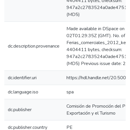
4404411 bytes, checksum:
947a2c2783524a0ade47511
(MD5)
Made available in DSpace on 
02T01:29:35Z (GMT). No. of bi
Ferias_comerciales_2012_keywo
dc.description.provenance
4404411 bytes, checksum:
947a2c2783524a0ade47511
(MD5) Previous issue date: 2
dc.identifier.uri
https://hdl.handle.net/20.50
dc.language.iso
spa
Comisión de Promoción del Perú
dc.publisher
Exportación y el Turismo
dc.publisher.country
PE