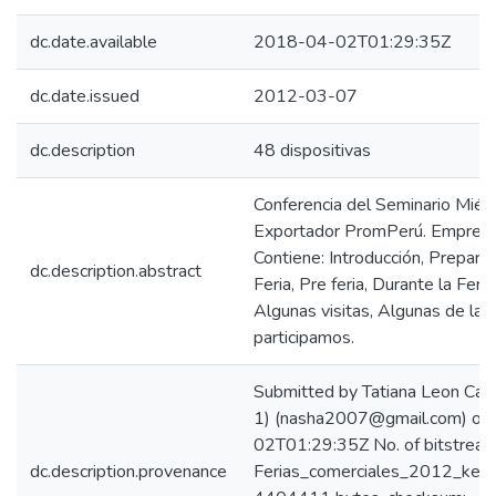
dc.date.available
2018-04-02T01:29:35Z
dc.date.issued
2012-03-07
dc.description
48 dispositivas
Conferencia del Seminario Miér
Exportador PromPerú. Empresa
Contiene: Introducción, Prepara
dc.description.abstract
Feria, Pre feria, Durante la Feria
Algunas visitas, Algunas de las
participamos.
Submitted by Tatiana Leon Carr
1) (nasha2007@gmail.com) on
02T01:29:35Z No. of bitstream
dc.description.provenance
Ferias_comerciales_2012_keywo