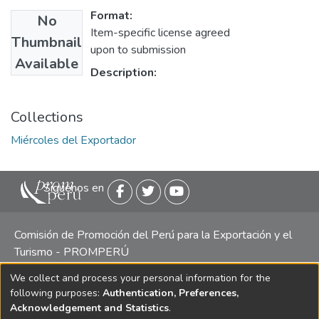
Format:
No
Item-specific license agreed
Thumbnail
upon to submission
Available
Description:
Collections
Miércoles del Exportador
Siguenos en
Comisión de Promoción del Perú para la Exportación y el
Turismo - PROMPERÚ
We collect and process your personal information for the
Central telefónica: (511) 616 7300 / 616 7400 Calle Uno
following purposes:
Authentication, Preferences,
Oeste 50, Edificio Mincetur, Pisos 13 y 14, San Isidro -
Acknowledgement and Statistics
.
Lima