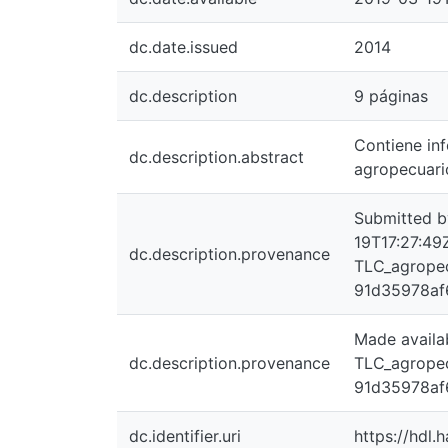
dc.date.issued
2014
dc.description
9 páginas
Contiene in
dc.description.abstract
agropecuario
Submitted b
19T17:27:49Z
dc.description.provenance
TLC_agropec
91d35978af
Made availa
dc.description.provenance
TLC_agropec
91d35978af
dc.identifier.uri
https://hdl.