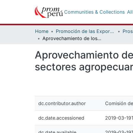
Communities & Collections
Al
Home
Promoción de las Exportaciones
Pros
Aprovechamiento de los TLC Oportunidades para productos de los sectores agropecuario, textil – confecciones y químico en Finlandia
Aprovechamiento de 
sectores agropecuari
dc.contributor.author
Comisión de
dc.date.accessioned
2019-03-19T
dc.date.available
2019-03-19T