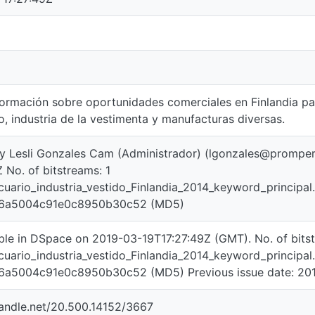
formación sobre oportunidades comerciales en Finlandia pa
, industria de la vestimenta y manufacturas diversas.
y Lesli Gonzales Cam (Administrador) (lgonzales@prompe
 No. of bitstreams: 1
uario_industria_vestido_Finlandia_2014_keyword_principal
6a5004c91e0c8950b30c52 (MD5)
ble in DSpace on 2019-03-19T17:27:49Z (GMT). No. of bitst
uario_industria_vestido_Finlandia_2014_keyword_principal
6a5004c91e0c8950b30c52 (MD5) Previous issue date: 20
handle.net/20.500.14152/3667