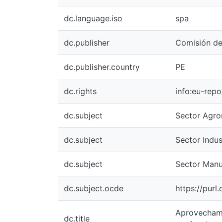
dc.language.iso
spa
dc.publisher
Comisión de
dc.publisher.country
PE
dc.rights
info:eu-rep
dc.subject
Sector Agro
dc.subject
Sector Indus
dc.subject
Sector Manu
dc.subject.ocde
https://pur
Aprovechami
dc.title