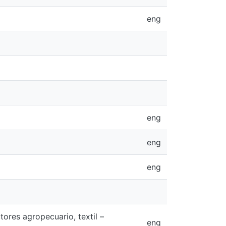
eng
eng
eng
eng
res agropecuario, textil –
eng