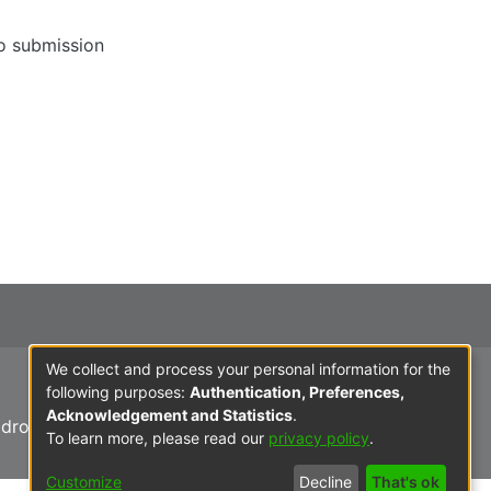
to submission
We collect and process your personal information for the
following purposes:
Authentication, Preferences,
Acknowledgement and Statistics
.
idro - Lima
To learn more, please read our
privacy policy
.
Customize
Decline
That's ok