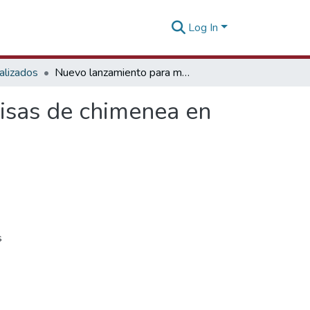
Log In
alizados
Nuevo lanzamiento para madera aserrada para repisas de chimenea en Estados Unidos
isas de chimenea en
s